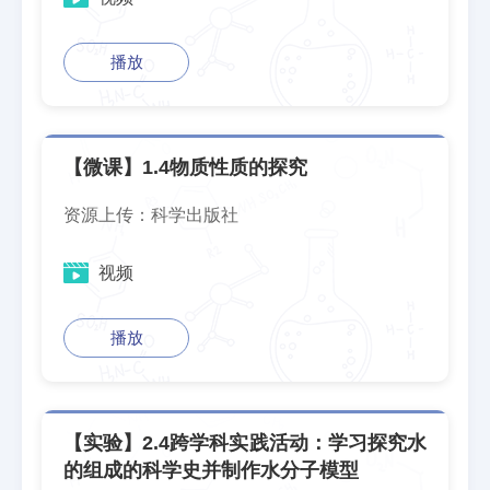
播放
【微课】1.4物质性质的探究
资源上传：科学出版社
视频
播放
【实验】2.4跨学科实践活动：学习探究水
的组成的科学史并制作水分子模型