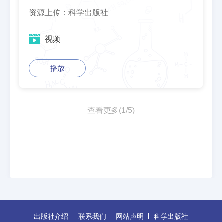
资源上传：科学出版社
视频
播放
查看更多(1/5)
出版社介绍
联系我们
网站声明
科学出版社