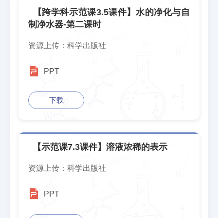
【跨学科示范课3.5课件】水的净化与自
制净水器-第二课时
资源上传：科学出版社
PPT
下载
【示范课7.3课件】溶液浓稀的表示
资源上传：科学出版社
PPT