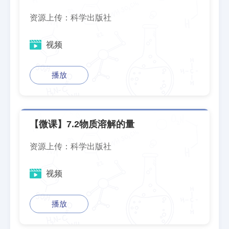
资源上传：科学出版社
视频
播放
【微课】7.2物质溶解的量
资源上传：科学出版社
视频
播放