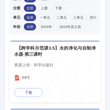
分册
全部
上册
下册
单元
全部
一单元
二单元
三单元
四单元
五
年份
全部
2024年
2023年及之前
【跨学科示范课3.5】水的净化与自制净
水器-第三课时
资源上传：科学出版社
PPT
下载